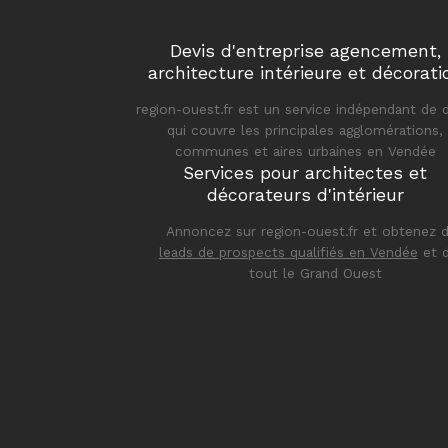
Devis d'entreprise agencement,
architecture intérieure et décorati
region-ouest.fr est un service indépendant de 
qui couvre les principales agglomérations,
communes et aires urbaines en Vendée
Services pour architectes et
décorateurs d'intérieur
Annoncez sur region-ouest.fr et obtenez 
leads de prospects qualifiés en Vendée
et 
tout le Grand Ouest