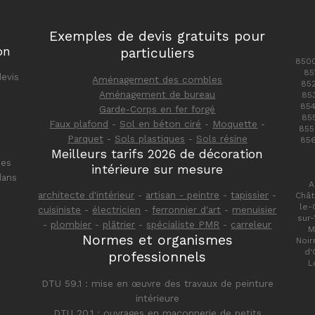
Exemples de devis gratuits pour
on
particuliers
8500
85
devis
Aménagement des combles
85
Aménagement de bureau
85
85
Garde-Corps en fer forgé
85
Faux plafond
-
Sol en béton ciré
-
Moquette
-
855
Parquet
-
Sols plastiques
-
Sols résine
85
Meilleurs tarifs 2026 de décoration
des
intérieure sur mesure
dans
A
architecte d'intérieur
-
artisan - peintre
-
tapissier
-
Chât
le-
cuisiniste
-
électricien
-
ferronnier d'art
-
menuisier
sur-
-
plombier
-
plâtrier
-
spécialiste PMR
-
carreleur
M
Normes et organismes
Noir
d'
professionnels
L
DTU 59.1 : mise en œuvre des travaux de peinture
intérieure
DTU 20.1 : ouvrages en maçonnerie de petits