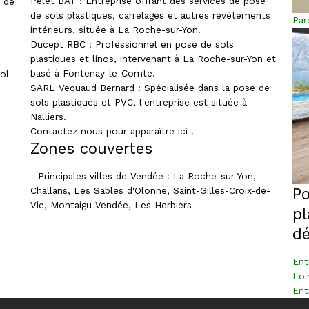
Pelet BAT : Entreprise offrant des services de pose
t de
de sols plastiques, carrelages et autres revêtements
Par
intérieurs, située à La Roche-sur-Yon.
Ducept RBC : Professionnel en pose de sols
plastiques et linos, intervenant à La Roche-sur-Yon et
basé à Fontenay-le-Comte.
ol
SARL Vequaud Bernard : Spécialisée dans la pose de
sols plastiques et PVC, l'entreprise est située à
Nalliers.
Contactez-nous pour apparaître ici !
Zones couvertes
- Principales villes de Vendée : La Roche-sur-Yon,
Po
Challans, Les Sables d'Olonne, Saint-Gilles-Croix-de-
Vie, Montaigu-Vendée, Les Herbiers
pl
d
Ent
Loi
Ent