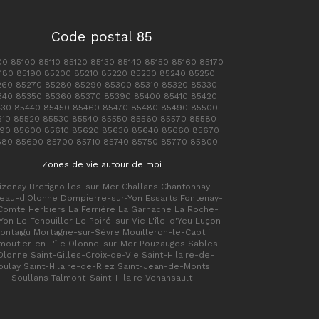
Code postal 85
0 85100 85110 85120 85130 85140 85150 85160 85170
180 85190 85200 85210 85220 85230 85240 85250
260 85270 85280 85290 85300 85310 85320 85330
340 85350 85360 85370 85390 85400 85410 85420
430 85440 85450 85460 85470 85480 85490 85500
510 85520 85530 85540 85550 85560 85570 85580
90 85600 85610 85620 85630 85640 85660 85670
680 85690 85700 85710 85740 85750 85770 85800
Zones de vie autour de moi
izenay Bretignolles-sur-Mer Challans Chantonnay
eau-d'Olonne Dompierre-sur-Yon Essarts Fontenay-
Comte Herbiers La Ferrière La Garnache La Roche-
Yon Le Fenouiller Le Poiré-sur-Vie L'île-d'Yeu Luçon
ontaigu Mortagne-sur-Sèvre Mouilleron-le-Captif
moutier-en-l'île Olonne-sur-Mer Pouzauges Sables-
Olonne Saint-Gilles-Croix-de-Vie Saint-Hilaire-de-
oulay Saint-Hilaire-de-Riez Saint-Jean-de-Monts
Soullans Talmont-Saint-Hilaire Venansault