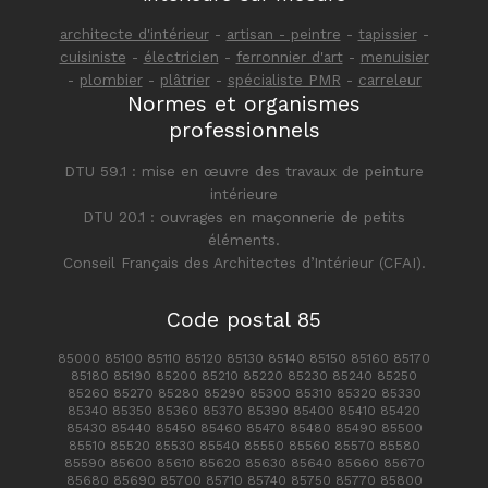
architecte d'intérieur
-
artisan - peintre
-
tapissier
-
cuisiniste
-
électricien
-
ferronnier d'art
-
menuisier
-
plombier
-
plâtrier
-
spécialiste PMR
-
carreleur
Normes et organismes
professionnels
DTU 59.1 : mise en œuvre des travaux de peinture
intérieure
DTU 20.1 : ouvrages en maçonnerie de petits
éléments.
Conseil Français des Architectes d’Intérieur (CFAI).
Code postal 85
85000 85100 85110 85120 85130 85140 85150 85160 85170
85180 85190 85200 85210 85220 85230 85240 85250
85260 85270 85280 85290 85300 85310 85320 85330
85340 85350 85360 85370 85390 85400 85410 85420
85430 85440 85450 85460 85470 85480 85490 85500
85510 85520 85530 85540 85550 85560 85570 85580
85590 85600 85610 85620 85630 85640 85660 85670
85680 85690 85700 85710 85740 85750 85770 85800