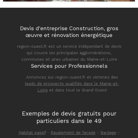
Devis d'entreprise Construction, gros
œuvre et rénovation énergétique
region-ouest.fr est un service indépendant de devis
qui couvre les principales agglomérations,
communes et aires urbaines du Maine-et-Loire
Services pour Professionnels
Annoncez sur region-ouest.fr et obtenez des
leads de prospects qualifiés dans le Maine-et-
Loire
et dans tout le Grand Ouest
Exemples de devis gratuits pour
particuliers dans le 49
Habitat passif
-
Ravalement de façade
-
Bardage
-