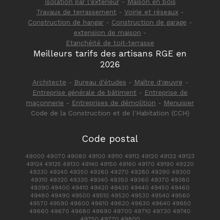
Isolation par l'extérieur
-
Maison en bois
Travaux de terrassement
-
Voirie et réseaux
-
Construction de hangar
-
Construction de garage
-
extension de maison
-
Etanchéité de toit-terrasse
Meilleurs tarifs des artisans RGE en
2026
Architecte
-
Bureau d'études
-
Maître d'œuvre
-
Entreprise générale de bâtiment
-
Entreprise de
maçonnerie
-
Entreprises de démolition
-
Menuisier
Code de la Construction et de l'Habitation (CCH)
Code postal
49000 49070 49080 49100 49110 49112 49120 49122 49123
49124 49125 49130 49140 49150 49160 49170 49190 49220
49230 49240 49250 49260 49270 49280 49290 49300
49310 49320 49330 49340 49350 49360 49370 49380
49390 49400 49410 49420 49430 49440 49450 49460
49480 49490 49500 49510 49520 49530 49540 49560
49570 49590 49600 49610 49620 49630 49640 49650
49660 49670 49680 49690 49700 49710 49730 49740
49750 49770 49800