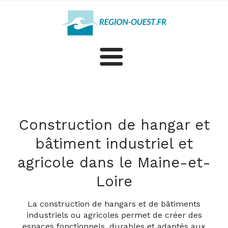
Construction
Rénovation
Construction de hangar et
bâtiment industriel et
Plus d'artisans et professionnels dans le Maine-et-Loire
agricole dans le Maine-et-
Loire
La construction de hangars et de bâtiments
industriels ou agricoles permet de créer des
espaces fonctionnels, durables et adaptés aux