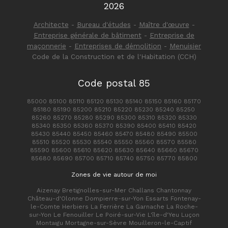
2026
Architecte
-
Bureau d'études
-
Maître d'œuvre
-
Entreprise générale de bâtiment
-
Entreprise de
maçonnerie
-
Entreprises de démolition
-
Menuisier
Code de la Construction et de l'Habitation (CCH)
Code postal 85
85000 85100 85110 85120 85130 85140 85150 85160 85170
85180 85190 85200 85210 85220 85230 85240 85250
85260 85270 85280 85290 85300 85310 85320 85330
85340 85350 85360 85370 85390 85400 85410 85420
85430 85440 85450 85460 85470 85480 85490 85500
85510 85520 85530 85540 85550 85560 85570 85580
85590 85600 85610 85620 85630 85640 85660 85670
85680 85690 85700 85710 85740 85750 85770 85800
Zones de vie autour de moi
Aizenay Bretignolles-sur-Mer Challans Chantonnay
Château-d'Olonne Dompierre-sur-Yon Essarts Fontenay-
le-Comte Herbiers La Ferrière La Garnache La Roche-
sur-Yon Le Fenouiller Le Poiré-sur-Vie L'île-d'Yeu Luçon
Montaigu Mortagne-sur-Sèvre Mouilleron-le-Captif