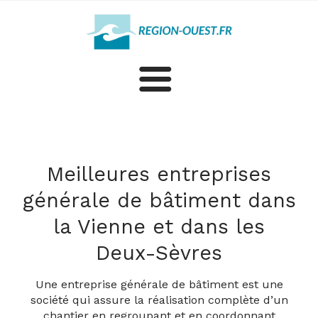
Construction
Rénovation
Meilleures entreprises
générale de bâtiment dans
Plus d'artisans et professionnels dans la Vienne et les
la Vienne et dans les
Deux-Sèvres
Deux-Sèvres
Une entreprise générale de bâtiment est une
société qui assure la réalisation complète d’un
chantier en regroupant et en coordonnant