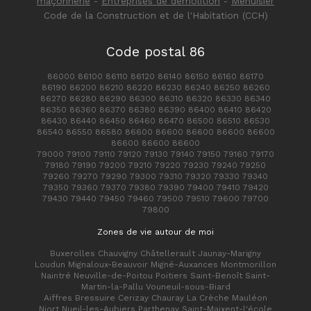
maçonnerie
-
Entreprises de démolition
-
Menuisier
Code de la Construction et de l'Habitation (CCH)
Code postal 86
86000 86100 86110 86120 86140 86150 86160 86170
86190 86200 86210 86220 86230 86240 86250 86260
86270 86280 86290 86300 86310 86320 86330 86340
86350 86360 86370 86380 86390 86400 86410 86420
86430 86440 86450 86460 86470 86500 86510 86530
86540 86550 86580 86600 86600 86600 86600 86600
86600 86600 86600
79000 79100 79110 79120 79130 79140 79150 79160 79170
79180 79190 79200 79210 79220 79230 79240 79250
79260 79270 79290 79300 79310 79320 79330 79340
79350 79360 79370 79380 79390 79400 79410 79420
79430 79440 79450 79460 79500 79510 79600 79700
79800
Zones de vie autour de moi
Buxerolles Chauvigny Châtellerault Jaunay-Marigny
Loudun Mignaloux-Beauvoir Migné-Auxances Montmorillon
Naintré Neuville-de-Poitou Poitiers Saint-Benoît Saint-
Martin-la-Pallu Vouneuil-sous-Biard
Aiffres Bressuire Cerizay Chauray La Crèche Mauléon
Niort Nueil-les-Aubiers Parthenay Saint-Maixent-l'école