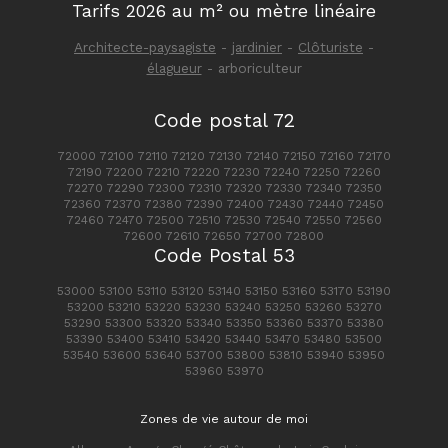
Tarifs 2026 au m² ou mètre linéaire
Architecte-paysagiste
-
jardinier
-
Clôturiste
-
élagueur
- arboriculteur
Code postal 72
72000 72100 72110 72120 72130 72140 72150 72160 72170
72190 72200 72210 72220 72230 72240 72250 72260
72270 72290 72300 72310 72320 72330 72340 72350
72360 72370 72380 72390 72400 72430 72440 72450
72460 72470 72500 72510 72530 72540 72550 72560
72600 72610 72650 72700 72800
Code Postal 53
53000 53100 53110 53120 53140 53150 53160 53170 53190
53200 53210 53220 53230 53240 53250 53260 53270
53290 53300 53320 53340 53350 53360 53370 53380
53390 53400 53410 53420 53440 53470 53480 53500
53540 53600 53640 53700 53800 53810 53940 53950
53960 53970
Zones de vie autour de moi