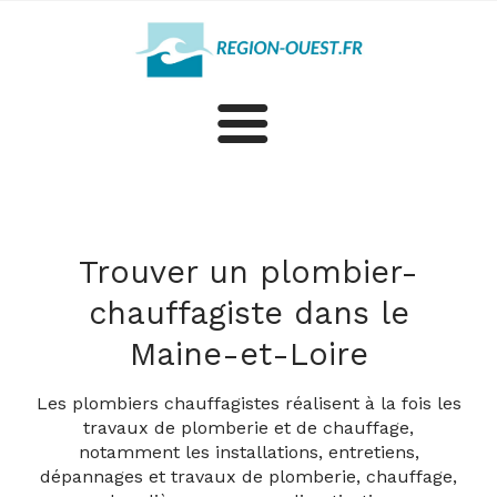
Plomberie
Cuisine
Trouver un plombier-
chauffagiste dans le
Salle de bains
Maine-et-Loire
Plus d'artisans et professionnels dans le Maine-et-Loire
Les plombiers chauffagistes réalisent à la fois les
travaux de plomberie et de chauffage,
notamment les installations, entretiens,
dépannages et travaux de plomberie, chauffage,