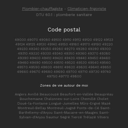
Plombier-chauffagiste
-
Climaticien-frigoriste
DTU 60.1 : plomberie sanitaire
Code postal
49000 49070 49080 49100 49110 49112 49120 49122 49123
49124 49125 49130 49140 49150 49160 49170 49190 49220
49230 49240 49250 49260 49270 49280 49290 49300
49310 49320 49330 49340 49350 49360 49370 49380
49390 49400 49410 49420 49430 49440 49450 49460
49480 49490 49500 49510 49520 49530 49540 49560
49570 49590 49600 49610 49620 49630 49640 49650
49660 49670 49680 49690 49700 49710 49730 49740
49750 49770 49800
Zones de vie autour de moi
Angers Avrillé Beaucouzé Beaufort-en-Vallée Beaupréau
Bouchemaine Chalonnes-sur-Loire Chemillé Cholet
Doué-la-Fontaine Longué-Jumelles Mûrs-Erigné Mazé
Montreuil-Bellay Montreuil-Juigné Ponts-de-Cé Saint-
Barthélemy-d'Anjou Saint-Macaire-en-Mauges Saint-
Sylvain-d'Anjou Saumur Segré Tiercé Trélazé Vihiers