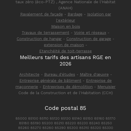
taux zéro (éco-PTZ) , Agence Nationale de l'Habitat
(ANAH)
Ravalement de façade
-
Bardage
-
Isolation par
l'extérieur
Maison en bois
Travaux de terrassement
-
Voirie et réseaux
-
Construction de hangar
-
Construction de garage
-
extension de maison
-
Etanchéité de toit-terrasse
Meilleurs tarifs des artisans RGE en
2026
Architecte
-
Bureau d'études
-
Maître d'œuvre
-
Entreprise générale de bâtiment
-
Entreprise de
maçonnerie
-
Entreprises de démolition
-
Menuisier
Code de la Construction et de l'Habitation (CCH)
Code postal 85
85000 85100 85110 85120 85130 85140 85150 85160 85170
85180 85190 85200 85210 85220 85230 85240 85250
85260 85270 85280 85290 85300 85310 85320 85330