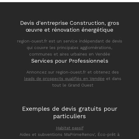
Devis d'entreprise Construction, gros
œuvre et rénovation énergétique
region-ouest.fr est un service indépendant de devis
qui couvre les principales agglomérations,
communes et aires urbaines en Vendée
Services pour Professionnels
Annoncez sur region-ouest.fr et obtenez des
leads de prospects qualifiés en Vendée
et dans
tout le Grand Ouest
Exemples de devis gratuits pour
particuliers
Habitat passif
Aides et subventions MaPrimeRenov', Éco-prêt à